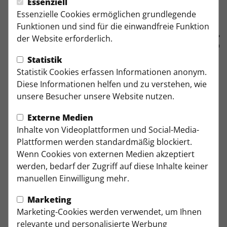
Essenziell
Fahrplan der
Essenzielle Cookies ermöglichen grundlegende
Funktionen und sind für die einwandfreie Funktion
Sommervorbereitung
der Website erforderlich.
Die Vorbereitung auf die Oberliga-Westfalen-Saison
Statistik
nimmt schon bald Fahrt auf. Am Mittwoch, den
Statistik Cookies erfassen Informationen anonym.
01.07.2026, beginnt unsere 1. Mannschaft mit dem
Diese Informationen helfen und zu verstehen, wie
Trainingsauftakt die Vorbereitung auf die neue
unsere Besucher unsere Website nutzen.
Spielzeit.
Externe Medien
Wir haben alle wichtigen Termine inklusive der
Inhalte von Videoplattformen und Social-Media-
Testspiele im Überblick. Sollte es Änderungen geben,
Plattformen werden standardmäßig blockiert.
informieren wir euch natürlich wie gewohnt über
Wenn Cookies von externen Medien akzeptiert
unsere Social-Media-Kanäle.
werden, bedarf der Zugriff auf diese Inhalte keiner
manuellen Einwilligung mehr.
Termine der Sommervorbereitung 2026
Marketing
01.07.2026, 18:30 Uhr: Trainingsauftakt
Marketing-Cookies werden verwendet, um Ihnen
05.07.2026, 14:30 Uhr: SpVgg. Röhlinghausen Herne
relevante und personalisierte Werbung