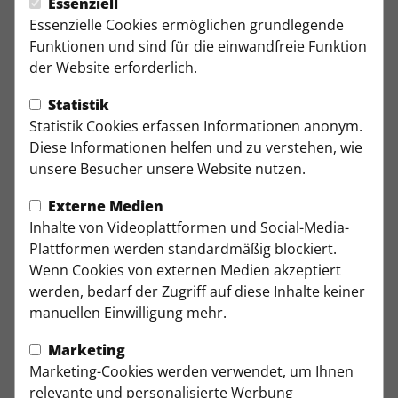
Essenziell
Essenzielle Cookies ermöglichen grundlegende
Anrufen
E-Mail
Funktionen und sind für die einwandfreie Funktion
der Website erforderlich.
Statistik
Fabian Struck
Statistik Cookies erfassen Informationen anonym.
Sportlicher Leiter C- und D-
Diese Informationen helfen und zu verstehen, wie
Jugend
unsere Besucher unsere Website nutzen.
Externe Medien
Anrufen
E-Mail
Inhalte von Videoplattformen und Social-Media-
Plattformen werden standardmäßig blockiert.
Wenn Cookies von externen Medien akzeptiert
Michael Kyll
werden, bedarf der Zugriff auf diese Inhalte keiner
Sportlicher Leiter A- und B-
Jugend
manuellen Einwilligung mehr.
Marketing
Marketing-Cookies werden verwendet, um Ihnen
Anrufen
relevante und personalisierte Werbung