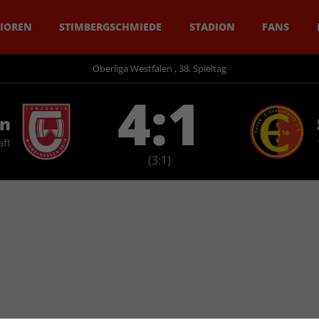
IOREN
STIMBERGSCHMIEDE
STADION
FANS
Oberliga Westfalen , 38. Spieltag
4:1
en
aft
(3:1)