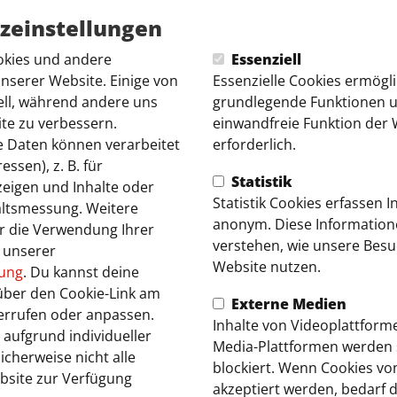
zeinstellungen
kies und andere
Essenziell
nserer Website. Einige von
Essenzielle Cookies ermögl
ell, während andere uns
grundlegende Funktionen un
ite zu verbessern.
einwandfreie Funktion der 
 Daten können verarbeitet
erforderlich.
essen), z. B. für
Statistik
zeigen und Inhalte oder
Statistik Cookies erfassen 
altsmessung. Weitere
anonym. Diese Information
r die Verwendung Ihrer
verstehen, wie unsere Bes
n unserer
Website nutzen.
rung
. Du kannst deine
über den Cookie-Link am
Externe Medien
errufen oder anpassen.
Inhalte von Videoplattform
 aufgrund individueller
Media-Plattformen werden
icherweise nicht alle
blockiert. Wenn Cookies v
bsite zur Verfügung
akzeptiert werden, bedarf d