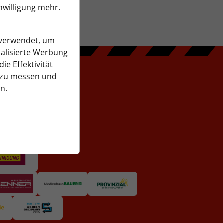
nwilligung mehr.
 verwendet, um
alisierte Werbung
ie Effektivität
zu messen und
n.