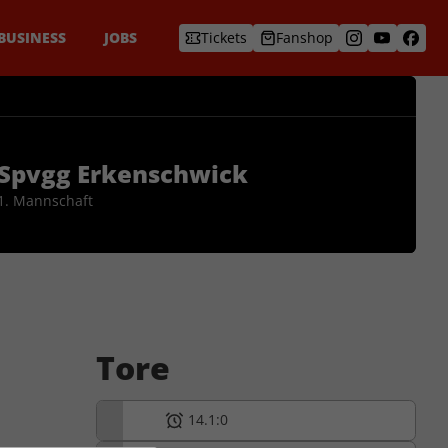
BUSINESS
JOBS
Tickets
Fanshop
Spvgg Erkenschwick
1. Mannschaft
Tore
14.
1:0