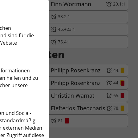
17
Finn Wortmann
20.
1:1
33.
2:1
ichen
45.
+2
3:1
d sind für die
75.
4:1
Website
Karten
20
Philipp Rosenkranz
Informationen
44.
en helfen und zu
20
Philipp Rosenkranz
44.
ucher unsere
2
Christian Warnat
65.
15
Elefterios Theocharis
78.
en und Social-
 standardmäßig
81.
on externen Medien
er Zugriff auf diese